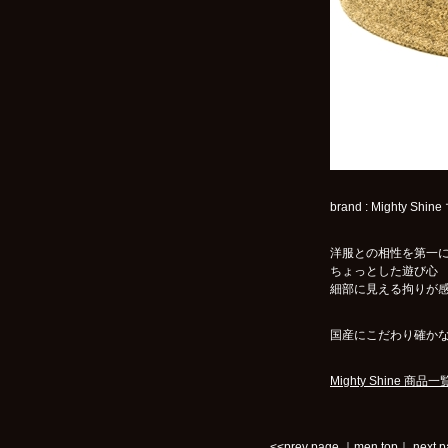
brand : Mighty 
洋服との相性を第一
ちょっとした遊び心
細部に見える拘りが
国産にこだわり確か
Mighty Shine 商品
<<prev page
｜
men top
｜
next 